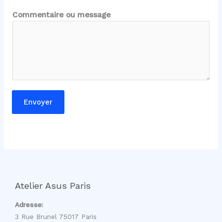
m
m
Commentaire ou message
e
n
t
a
i
r
e
Envoyer
E
-
m
a
i
l
Atelier Asus Paris
Adresse:
3 Rue Brunel 75017 Paris