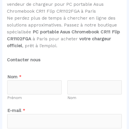
vendeur de chargeur pour PC portable Asus
Chromebook CR11 Flip CR1102FGA à Paris
Ne perdez plus de temps à chercher en ligne des
solutions approximatives. Passez à notre boutique
spécialisée
PC portable Asus Chromebook CR11 Flip
CR1102FGA
à Paris pour acheter
votre chargeur
officiel
, prêt à l’emploi.
Contacter nous
E
Nom
*
-
m
a
Prénom
Nom
i
l
E-mail
*
C
o