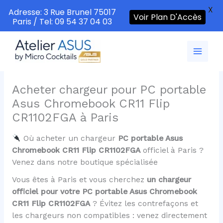
X
Adresse: 3 Rue Brunel 75017
Voir Plan D'Accès
Paris / Tel: 09 54 37 04 03
Aller
au
contenu
Acheter chargeur pour PC portable
Asus Chromebook CR11 Flip
CR1102FGA à Paris
Où acheter un chargeur
PC portable Asus
Chromebook CR11 Flip CR1102FGA
officiel à Paris ?
Venez dans notre boutique spécialisée
Vous êtes à Paris et vous cherchez
un chargeur
officiel pour votre PC portable Asus Chromebook
CR11 Flip CR1102FGA
? Évitez les contrefaçons et
les chargeurs non compatibles : venez directement