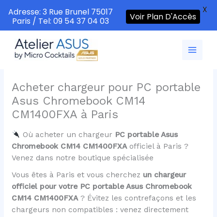
X
Adresse: 3 Rue Brunel 75017
Voir Plan D'Accès
Paris / Tel: 09 54 37 04 03
Aller
au
contenu
Acheter chargeur pour PC portable
Asus Chromebook CM14
CM1400FXA à Paris
Où acheter un chargeur
PC portable Asus
Chromebook CM14 CM1400FXA
officiel à Paris ?
Venez dans notre boutique spécialisée
Vous êtes à Paris et vous cherchez
un chargeur
officiel pour votre PC portable Asus Chromebook
CM14 CM1400FXA
? Évitez les contrefaçons et les
chargeurs non compatibles : venez directement