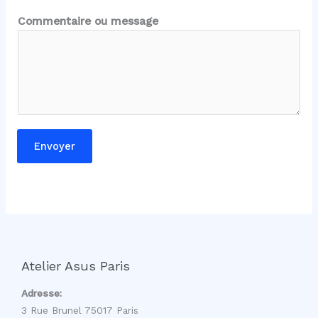
a
Commentaire ou message
g
e
m
e
s
s
a
Envoyer
g
e
m
e
s
s
a
Atelier Asus Paris
g
e
Adresse:
3 Rue Brunel 75017 Paris