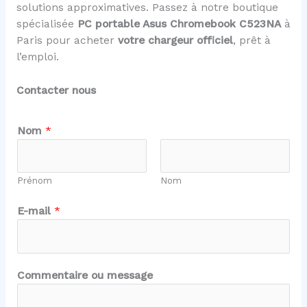
solutions approximatives. Passez à notre boutique
spécialisée
PC portable Asus Chromebook C523NA
à
Paris pour acheter
votre chargeur officiel
, prêt à
l’emploi.
Contacter nous
Nom
*
Prénom
Nom
N
E-mail
*
o
m
C
o
Commentaire ou message
m
m