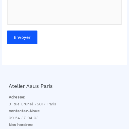
e
n
t
a
i
Envoyer
r
e
m
e
s
s
a
Atelier Asus Paris
g
e
Adresse:
3 Rue Brunel 75017 Paris
contactez-Nous:
09 54 37 04 03
Nos horaires: