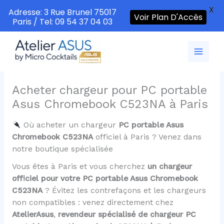
X
Adresse: 3 Rue Brunel 75017
Voir Plan D'Accès
Paris / Tel: 09 54 37 04 03
Aller
au
contenu
Acheter chargeur pour PC portable
Asus Chromebook C523NA à Paris
Où acheter un chargeur
PC portable Asus
Chromebook C523NA
officiel à Paris ? Venez dans
notre boutique spécialisée
Vous êtes à Paris et vous cherchez
un chargeur
officiel pour votre PC portable Asus Chromebook
C523NA
? Évitez les contrefaçons et les chargeurs
non compatibles : venez directement chez
AtelierAsus
,
revendeur spécialisé de chargeur PC