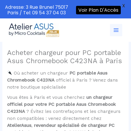
X
Adresse: 3 Rue Brunel 75017
Voir Plan D'Accès
Paris / Tel: 09 54 37 04 03
Aller
au
contenu
Acheter chargeur pour PC portable
Asus Chromebook C423NA à Paris
Où acheter un chargeur
PC portable Asus
Chromebook C423NA
officiel à Paris ? Venez dans
notre boutique spécialisée
Vous êtes à Paris et vous cherchez
un chargeur
officiel pour votre PC portable Asus Chromebook
C423NA
? Évitez les contrefaçons et les chargeurs
non compatibles : venez directement chez
AtelierAsus
,
revendeur spécialisé de chargeur PC