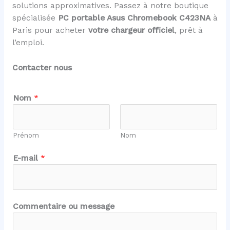
solutions approximatives. Passez à notre boutique
spécialisée
PC portable Asus Chromebook C423NA
à
Paris pour acheter
votre chargeur officiel
, prêt à
l’emploi.
Contacter nous
Nom
*
Prénom
Nom
N
E-mail
*
o
m
N
o
Commentaire ou message
m
N