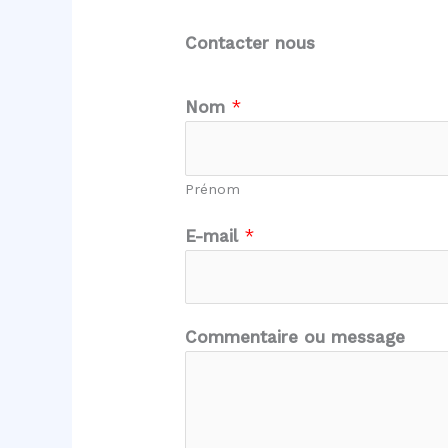
Contacter nous
Nom
*
Prénom
C
E-mail
*
o
m
m
e
Commentaire ou message
n
t
a
i