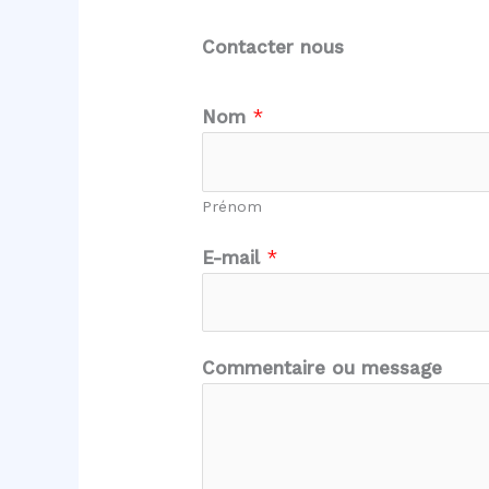
Contacter nous
Nom
*
Prénom
*
E-mail
*
C
o
m
m
Commentaire ou message
e
n
t
a