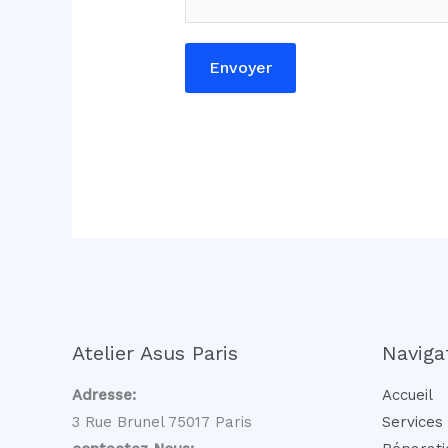
i
r
Envoyer
e
o
u
Atelier Asus Paris
Naviga
Adresse:
Accueil
3 Rue Brunel 75017 Paris
Services