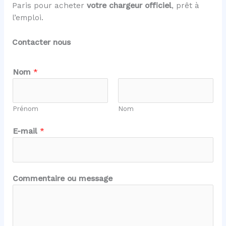
Paris pour acheter
votre chargeur officiel
, prêt à
l’emploi.
Contacter nous
Nom
*
Prénom
Nom
N
E-mail
*
o
m
*
o
Commentaire ou message
u