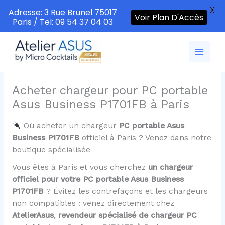
X
Adresse: 3 Rue Brunel 75017
Voir Plan D'Accès
Paris / Tel: 09 54 37 04 03
Aller
au
contenu
Acheter chargeur pour PC portable
Asus Business P1701FB à Paris
Où acheter un chargeur
PC portable Asus
Business P1701FB
officiel à Paris ? Venez dans notre
boutique spécialisée
Vous êtes à Paris et vous cherchez
un chargeur
officiel pour votre PC portable Asus Business
P1701FB
? Évitez les contrefaçons et les chargeurs
non compatibles : venez directement chez
AtelierAsus
,
revendeur spécialisé de chargeur PC