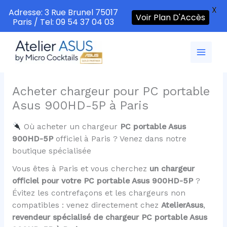
X
Adresse: 3 Rue Brunel 75017
Voir Plan D'Accès
Paris / Tel: 09 54 37 04 03
Aller
au
contenu
Acheter chargeur pour PC portable
Asus 900HD-5P à Paris
Où acheter un chargeur
PC portable Asus
900HD-5P
officiel à Paris ? Venez dans notre
boutique spécialisée
Vous êtes à Paris et vous cherchez
un chargeur
officiel pour votre PC portable Asus 900HD-5P
?
Évitez les contrefaçons et les chargeurs non
compatibles : venez directement chez
AtelierAsus
,
revendeur spécialisé de chargeur PC portable Asus