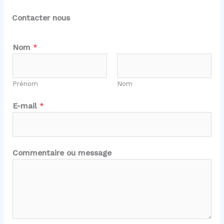
Contacter nous
E
Nom
*
-
m
a
Prénom
Nom
i
l
E-mail
*
m
e
s
s
Commentaire ou message
a
g
e
E
-
m