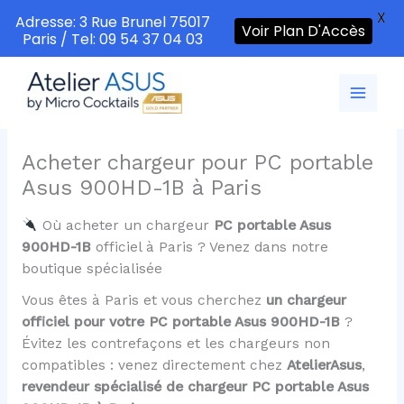
X
Adresse: 3 Rue Brunel 75017
Voir Plan D'Accès
Paris / Tel: 09 54 37 04 03
Aller
au
contenu
Acheter chargeur pour PC portable
Asus 900HD-1B à Paris
Où acheter un chargeur
PC portable Asus
900HD-1B
officiel à Paris ? Venez dans notre
boutique spécialisée
Vous êtes à Paris et vous cherchez
un chargeur
officiel pour votre PC portable Asus 900HD-1B
?
Évitez les contrefaçons et les chargeurs non
compatibles : venez directement chez
AtelierAsus
,
revendeur spécialisé de chargeur PC portable Asus