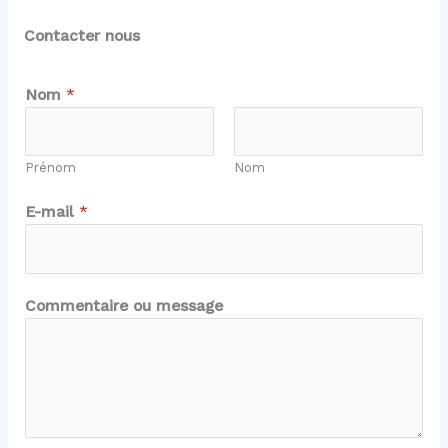
Contacter nous
Nom
*
Prénom
Nom
E-mail
*
o
Commentaire ou message
u
m
e
s
s
a