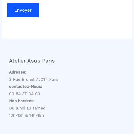
e
Envoyer
s
s
a
g
e
Atelier Asus Paris
Adresse:
3 Rue Brunel 75017 Paris
contactez-Nous:
09 54 37 04 03
Nos horaires:
Du lundi au samedi
10h-13h & 14h-19h