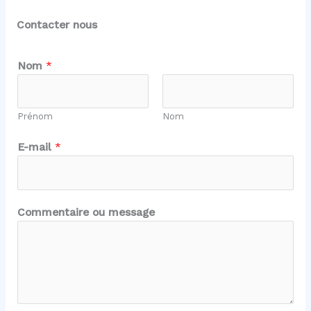
Contacter nous
Nom
*
Prénom
Nom
E-mail
*
N
Commentaire ou message
o
m
N
o
m
m