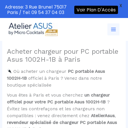
X
Adresse: 3 Rue Brunel 75017
Voir Plan D'Accès
Paris / Tel: 09 54 37 04 03
Aller
au
contenu
Acheter chargeur pour PC portable
Asus 1002H-1B à Paris
Où acheter un chargeur
PC portable Asus
1002H-1B
officiel à Paris ? Venez dans notre
boutique spécialisée
Vous êtes à Paris et vous cherchez
un chargeur
officiel pour votre PC portable Asus 1002H-1B
?
Évitez les contrefaçons et les chargeurs non
compatibles : venez directement chez
AtelierAsus
,
revendeur spécialisé de chargeur PC portable Asus