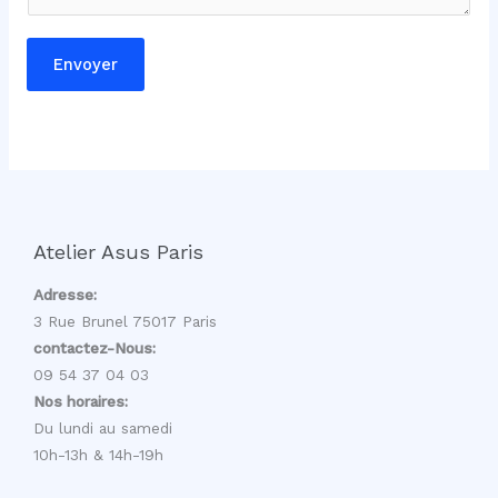
t
a
Envoyer
i
r
e
*
C
o
m
Atelier Asus Paris
m
e
Adresse:
n
3 Rue Brunel 75017 Paris
t
contactez-Nous:
a
09 54 37 04 03
i
Nos horaires:
r
Du lundi au samedi
e
10h-13h & 14h-19h