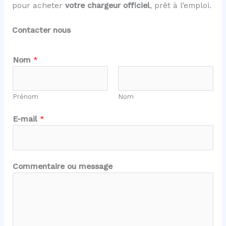
pour acheter
votre chargeur officiel
, prêt à l’emploi.
Contacter nous
Nom
*
Prénom
Nom
E-mail
*
C
Commentaire ou message
o
m
m
e
n