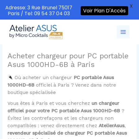
X
Adresse: 3 Rue Brunel 75017
Voir Plan D'Accès
Paris / Tel: 09 54 37 04 03
Aller
au
contenu
Acheter chargeur pour PC portable
Asus 1000HD-6B à Paris
Où acheter un chargeur
PC portable Asus
1000HD-6B
officiel à Paris ? Venez dans notre
boutique spécialisée
Vous êtes à Paris et vous cherchez
un chargeur
officiel pour votre PC portable Asus 1000HD-6B
?
Évitez les contrefaçons et les chargeurs non
compatibles : venez directement chez
AtelierAsus
,
revendeur spécialisé de chargeur PC portable Asus